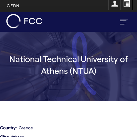
CERN
Aller
au
contenu
principal
EN
FR
National Technical University of
FR
Accueil
Athens (NTUA)
Main
À propos
navigation
Structure
Ressources
Opportunités
Country
Greece
City
Athens